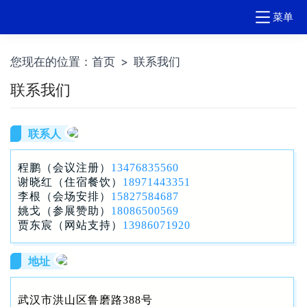
菜单
您现在的位置：
首页
>
联系我们
联系我们
联系人
程鹏（会议注册）
13476835560
谢晓红（住宿餐饮）
18971443351
李根（会场安排）
15827584687
姚戈（参展赞助）
18086500569
贾东宸（网站支持）
13986071920
地址
武汉市洪山区鲁磨路388号