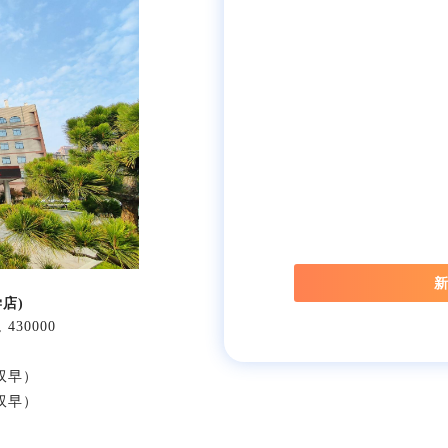
新
店)
30000
双早）
双早）