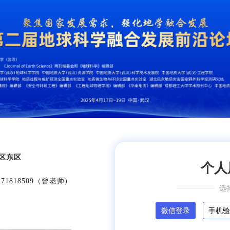
区东区
个人
71818509（曾老师)
选
微信登录
手机验